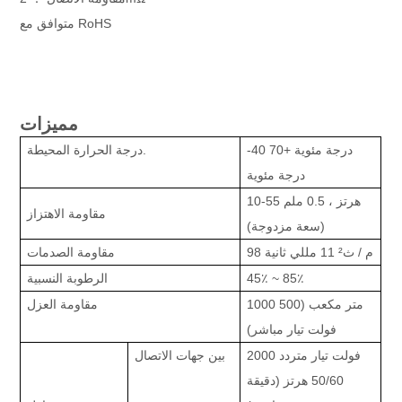
متوافق مع RoHS
مميزات
-40 درجة مئوية +70
درجة الحرارة المحيطة.
درجة مئوية
10-55 هرتز ، 0.5 ملم
مقاومة الاهتزاز
(سعة مزدوجة)
98 م / ث² 11 مللي ثانية
مقاومة الصدمات
45٪ ~ 85٪
الرطوبة النسبية
1000 متر مكعب (500
مقاومة العزل
فولت تيار مباشر)
2000 فولت تيار متردد
بين جهات الاتصال
50/60 هرتز (دقيقة