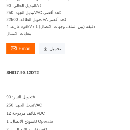
التبديل الحالي: 90A ؛
تبديل الجهد: 250VAC كحد أقصى
تحويل الطاقة: 22500VA كحد أقصى
قوة عازلة: 4kV / 1 دقيقة (بين الملف وجهات الاتصال)
بنفايات الامتثال

تحميل

Email
SH617-90-12DT2
تحويل التيار: 90A
تبديل الجهد: 250VAC
لفائف مزدوجة 12VDC
نموذج الاتصال: 1B Operate
مقاومة الاتصال ： 2mΩ