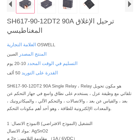
SH617-90-12DT2 90A ترحيل الإغلاق
المغناطيسي
العلامة التجارية
OSWELL
المنتج المصدر
الصين
التسليم في الوقت المحدد
10-20 يوم
القدرة على التوريد
50 ألف
SH617-90-12DT2 90A Single Relay ، Relay هو مكون تحويل
تلقائي مع وظيفة عزل ، يستخدم على نطاق واسع في جهاز التحكم عن
بعد ، والقياس عن بعد ، والاتصالات ، والتحكم الآلي ، والميكاترونيك ،
والمعدات الإلكترونية للطاقة ، وهو أحد أهم مكونات التحكم.
نموذج الاتصال: 1B التشغيل (النموذج الافتراضي)
مواد الاتصال: AgSnO2
مقاومة التلامس: ≤2 م （1A / 6VDC）