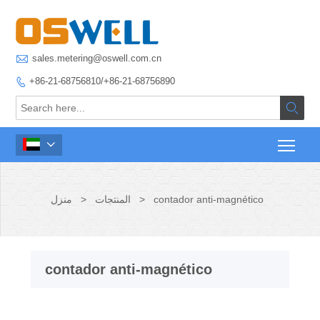

sales.metering@oswell.com.cn
+86-21-68756810/+86-21-68756890



contador anti-magnético
>
المنتجات
>
منزل
contador anti-magnético