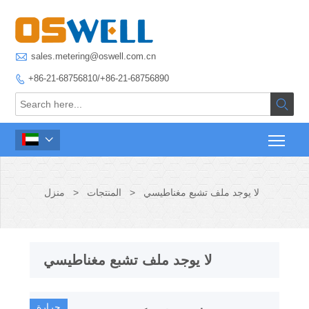

sales.metering@oswell.com.cn
+86-21-68756810/+86-21-68756890



لا يوجد ملف تشبع مغناطيسي
>
المنتجات
>
منزل
لا يوجد ملف تشبع مغناطيسي
حرارة