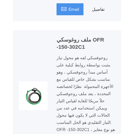

تفاصيل
Email
ملف روغوسكي OFR
-150-302C1
روجوفسكي لفه هو محول تيار
مثبت بواسطة روابط كبلية على
أساس مبدأ روجوفسكي ، وهو
مناسب بشكل خاص للقياس مع
الأجهزة المحمولة. نظرًا لخصائصه
المحددة ، يعد ملف روجوفسكي
حلاً مريحًا للغاية لقياس التيار
ويمكن استخدامه في عدد من
الحالات التي لا يكون فيها محول
التيار التقليدي هو الحل المناسب.
OFR -150-302C1 هو نوع معاير ،